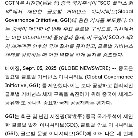
CGTN
은
시진핑
(
習近平
)
중국
국가주석이
“SCO
플러스
회
의
”
에서
제안한
글로벌
거버넌스
이니셔티브
(Global
Governance Initiative, GGI)
에
관한
기사를
보도했다
.
이
는
중국이
제안한
네
번째
주요
글로벌
구상으로
,
기사에서
는
이번
이니셔티브의
중요성과
함께
,
이
구상이
SCO
가
제
2
차
세계대전
이후의
국제
질서를
유지하고
,
글로벌
거버넌스
체제를
강화하는
데
어떤
역할을
하게
될지를
강조했다
.
베이징, Sept. 03, 2025 (GLOBE NEWSWIRE) -- 중국은
월요일 글로벌 거버넌스 이니셔티브 (Global Governance
Initiative, GGI) 를 제안했다. 이는 보다 공정하고 합리적인
글로벌 거버넌스 체제 구축을 촉진하기 위해 중국이 세계와
공유한 또 하나의 중요한 국제 공공재라는 평가다.
GGI는 최근 몇 년간 시진핑(習近平) 중국 국가주석이 제안
한 글로벌 발전 이니셔티브(GDI), 글로벌 안보 이니셔티브
(GSI), 글로벌 문명 이니셔티브(GCI)에 이어 나온 네 번째