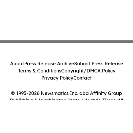
About
Press Release Archive
Submit Press Release
Terms & Conditions
Copyright/DMCA Policy
Privacy Policy
Contact
© 1995-2026 Newsmatics Inc. dba Affinity Group
Publishing & Washington State Lifestyle Times. All
Rights Reserved.
Cookie Settings / Your Privacy Choices