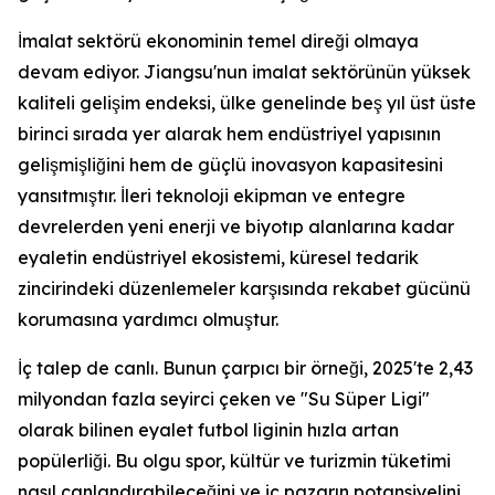
İmalat sektörü ekonominin temel direği olmaya
devam ediyor. Jiangsu'nun imalat sektörünün yüksek
kaliteli gelişim endeksi, ülke genelinde beş yıl üst üste
birinci sırada yer alarak hem endüstriyel yapısının
gelişmişliğini hem de güçlü inovasyon kapasitesini
yansıtmıştır. İleri teknoloji ekipman ve entegre
devrelerden yeni enerji ve biyotıp alanlarına kadar
eyaletin endüstriyel ekosistemi, küresel tedarik
zincirindeki düzenlemeler karşısında rekabet gücünü
korumasına yardımcı olmuştur.
İç talep de canlı. Bunun çarpıcı bir örneği, 2025'te 2,43
milyondan fazla seyirci çeken ve "Su Süper Ligi"
olarak bilinen eyalet futbol liginin hızla artan
popülerliği. Bu olgu spor, kültür ve turizmin tüketimi
nasıl canlandırabileceğini ve iç pazarın potansiyelini