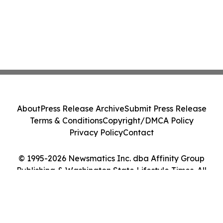
About
Press Release Archive
Submit Press Release
Terms & Conditions
Copyright/DMCA Policy
Privacy Policy
Contact
© 1995-2026 Newsmatics Inc. dba Affinity Group
Publishing & Washington State Lifestyle Times. All
Rights Reserved.
Cookie Settings / Your Privacy Choices